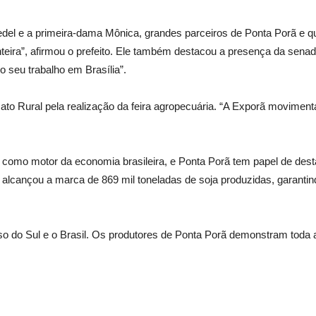
del e a primeira-dama Mônica, grandes parceiros de Ponta Porã e q
nteira”, afirmou o prefeito. Ele também destacou a presença da sena
o seu trabalho em Brasília”.
ato Rural pela realização da feira agropecuária. “A Exporã moviment
e como motor da economia brasileira, e Ponta Porã tem papel de de
 alcançou a marca de 869 mil toneladas de soja produzidas, garantin
 do Sul e o Brasil. Os produtores de Ponta Porã demonstram toda a f