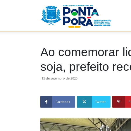
Prefeitu
Municip
Ao comemorar li
soja, prefeito re
de
15 de setembro de 2025
Facebook
Twitter
P
Ponta