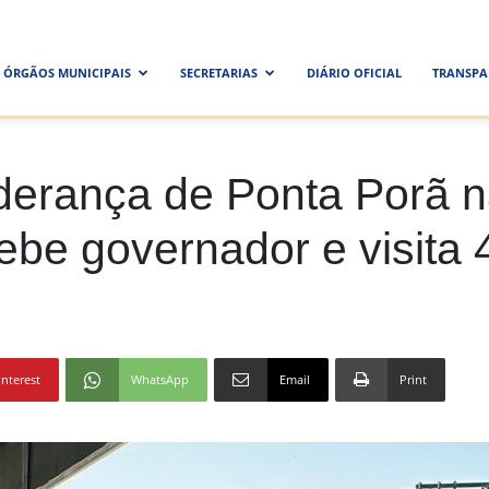
ra
ÓRGÃOS MUNICIPAIS
SECRETARIAS
DIÁRIO OFICIAL
TRANSPA
al
derança de Ponta Porã 
cebe governador e visita
interest
WhatsApp
Email
Print