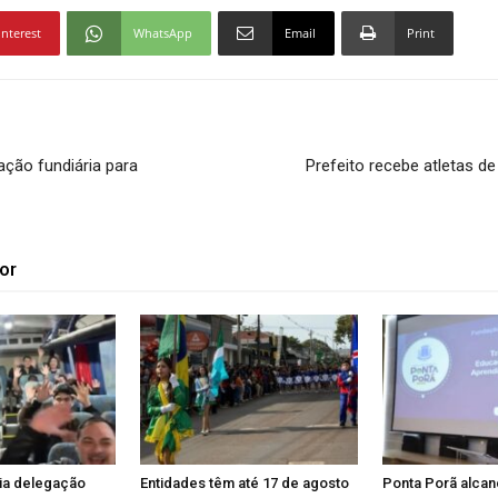
interest
WhatsApp
Email
Print
zação fundiária para
Prefeito recebe atletas 
or
ia delegação
Entidades têm até 17 de agosto
Ponta Porã alcan