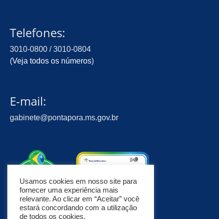
Telefones:
3010-0800 / 3010-0804
(
Veja todos os números
)
E-mail:
gabinete@pontapora.ms.gov.br
Usamos cookies em nosso site para
fornecer uma experiência mais
relevante. Ao clicar em “Aceitar” você
estará concordando com a utilização
de todos os cookies.