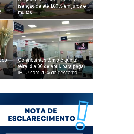
isenção de até 100% em juros e
ã
multas
a
 dos
Contribuintes têm até quinta-
feira, dia 30 de abril, para pagar
IPTU com 20% de desconto