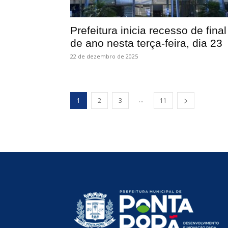
Prefeitura inicia recesso de final
de ano nesta terça-feira, dia 23
22 de dezembro de 2025
...
1
2
3
11