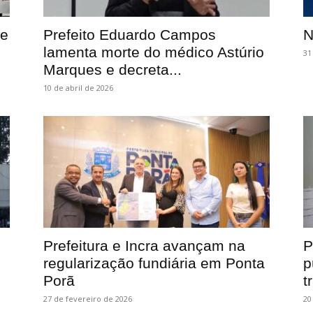
de
Prefeito Eduardo Campos
N
lamenta morte do médico Astúrio
31
Marques e decreta...
10 de abril de 2026
Prefeitura e Incra avançam na
P
regularização fundiária em Ponta
p
Porã
t
27 de fevereiro de 2026
20