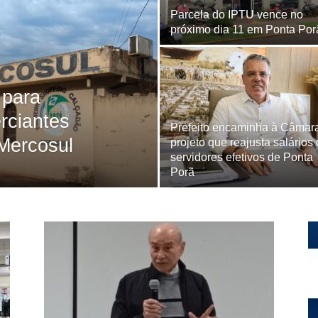
Parcela do IPTU vence no
próximo dia 11 em Ponta Por
 para
rciantes
Prefeito encaminha à Câmar
Mercosul
projeto que reajusta salários
servidores efetivos de Ponta
Porã