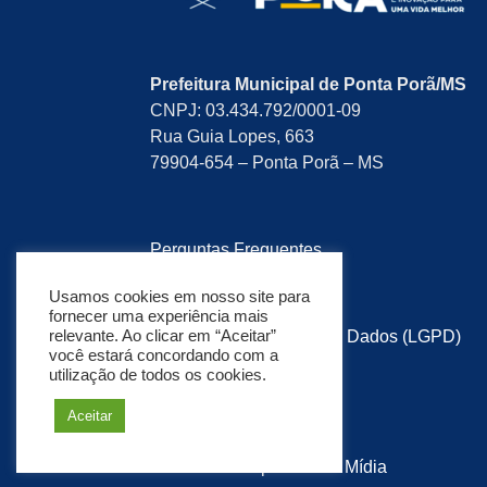
Prefeitura Municipal de Ponta Porã/MS
CNPJ: 03.434.792/0001-09
Rua Guia Lopes, 663
79904-654 – Ponta Porã – MS
Perguntas Frequentes
Pesquisa de Satisfação
Usamos cookies em nosso site para
fornecer uma experiência mais
relevante. Ao clicar em “Aceitar”
Lei Geral de Proteção de Dados (LGPD)
você estará concordando com a
utilização de todos os cookies.
Política de Privacidade
Aceitar
Mapa do Site
Desenvolvido por:
Soma Mídia