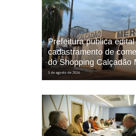
Porã
Prefeitura publica edital
cadastramento de come
do Shopping Calçadão 
5 de agosto de 2026