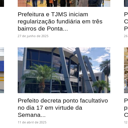
Prefeitura e TJMS iniciam
P
regularização fundiária em três
C
bairros de Ponta...
P
27 de junho de 2025
26
Prefeito decreta ponto facultativo
P
no dia 17 em virtude da
p
Semana...
C
11 de abril de 2025
12