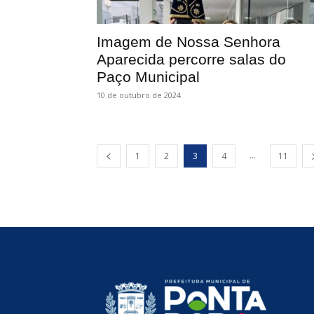
Imagem de Nossa Senhora
Aparecida percorre salas do
Paço Municipal
10 de outubro de 2024
...
1
2
3
4
11