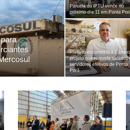
Parcela do IPTU vence no
próximo dia 11 em Ponta Por
 para
rciantes
Prefeito encaminha à Câmar
Mercosul
projeto que reajusta salários
servidores efetivos de Ponta
Porã