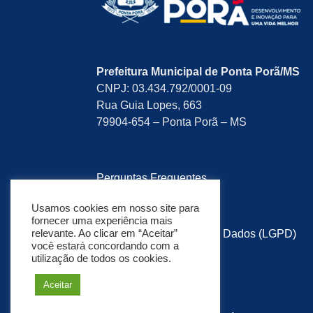
Prefeitura Municipal de Ponta Porã/MS
CNPJ: 03.434.792/0001-09
Rua Guia Lopes, 663
79904-654 – Ponta Porã – MS
Perguntas Frequentes
Pesquisa de Satisfação
Usamos cookies em nosso site para
fornecer uma experiência mais
relevante. Ao clicar em “Aceitar”
Lei Geral de Proteção de Dados (LGPD)
você estará concordando com a
utilização de todos os cookies.
Política de Privacidade
Aceitar
Mapa do Site