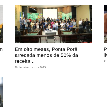
em
Em oito meses, Ponta Porã
P
arrecada menos de 50% da
l
receita...
21
29 de setembro de 2025