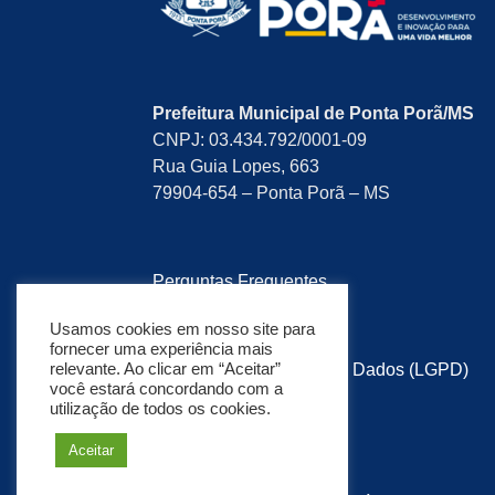
Prefeitura Municipal de Ponta Porã/MS
CNPJ: 03.434.792/0001-09
Rua Guia Lopes, 663
79904-654 – Ponta Porã – MS
Perguntas Frequentes
Pesquisa de Satisfação
Usamos cookies em nosso site para
fornecer uma experiência mais
relevante. Ao clicar em “Aceitar”
Lei Geral de Proteção de Dados (LGPD)
você estará concordando com a
utilização de todos os cookies.
Política de Privacidade
Aceitar
Mapa do Site