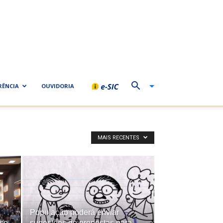
RÊNCIA
OUVIDORIA
MAIS RECENTES
População poderá enviar
sso
sugestões de propostas para