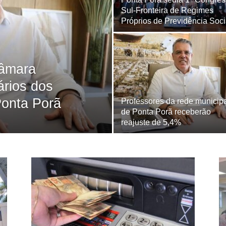
Sul-Fronteira de Regimes
Próprios de Previdência Soci
Câmara
ários dos
Ponta Porã
Professores da rede municip
de Ponta Porã receberão
reajuste de 5,4%