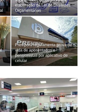
elaboração da Lei de Diretrizes
al
Orçamentárias
Previporã regulamenta prova de
al
vida de aposentados e
pensionistas por aplicativo de
celular