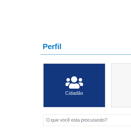
Porã
Perfil
Cidadão