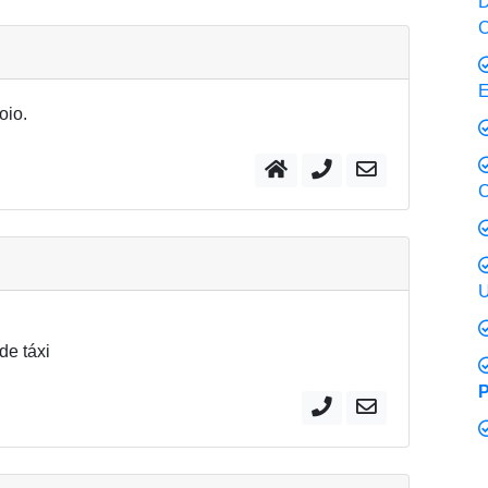
D
C
E
oio.
C
U
de táxi
P