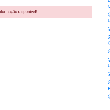
D
C
formação disponível!
E
C
U
P