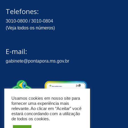
Telefones:
3010-0800 / 3010-0804
(
Veja todos os números
)
E-mail:
gabinete@pontapora.ms.gov.br
Usamos cookies em nosso site para
fornecer uma experiência mais
relevante. Ao clicar em “Aceitar” você
estará concordando com a utilização
de todos os cookies.