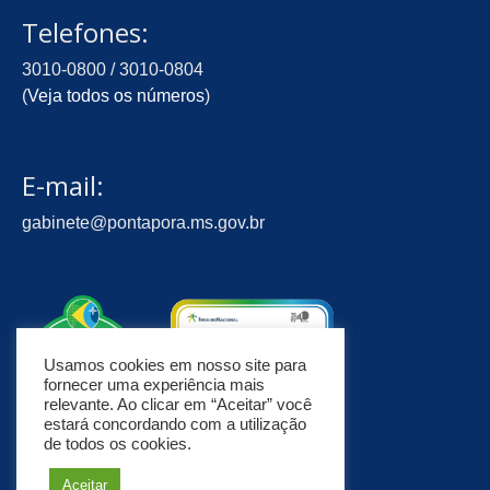
Telefones:
3010-0800 / 3010-0804
(
Veja todos os números
)
E-mail:
gabinete@pontapora.ms.gov.br
Usamos cookies em nosso site para
fornecer uma experiência mais
relevante. Ao clicar em “Aceitar” você
estará concordando com a utilização
de todos os cookies.
Aceitar