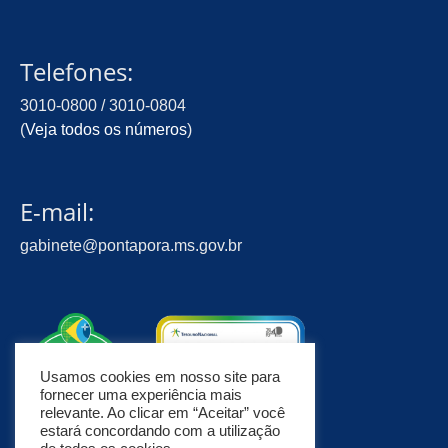
Telefones:
3010-0800 / 3010-0804
(
Veja todos os números
)
E-mail:
gabinete@pontapora.ms.gov.br
Usamos cookies em nosso site para
fornecer uma experiência mais
relevante. Ao clicar em “Aceitar” você
estará concordando com a utilização