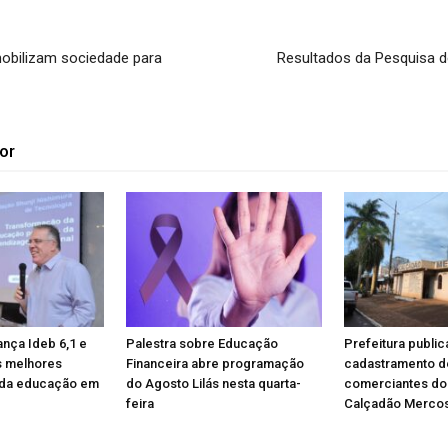
 mobilizam sociedade para
Resultados da Pesquisa d
or
ança Ideb 6,1 e
Palestra sobre Educação
Prefeitura public
s melhores
Financeira abre programação
cadastramento d
da educação em
do Agosto Lilás nesta quarta-
comerciantes do
feira
Calçadão Mercos