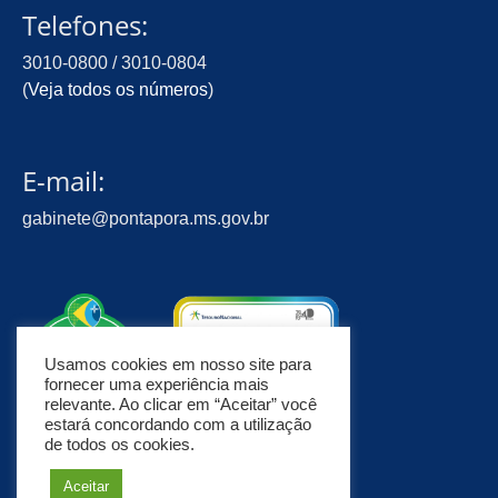
Telefones:
3010-0800 / 3010-0804
(
Veja todos os números
)
E-mail:
gabinete@pontapora.ms.gov.br
Usamos cookies em nosso site para
fornecer uma experiência mais
relevante. Ao clicar em “Aceitar” você
estará concordando com a utilização
de todos os cookies.
Aceitar