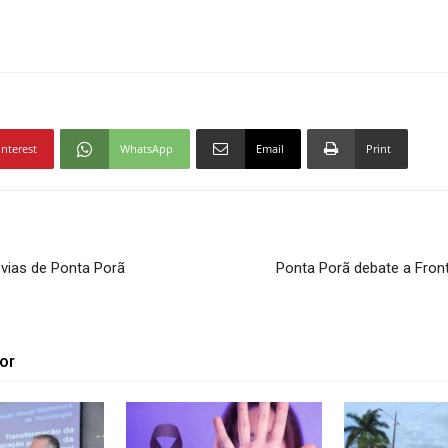
interest
WhatsApp
Email
Print
vias de Ponta Porã
Ponta Porã debate a Fron
or