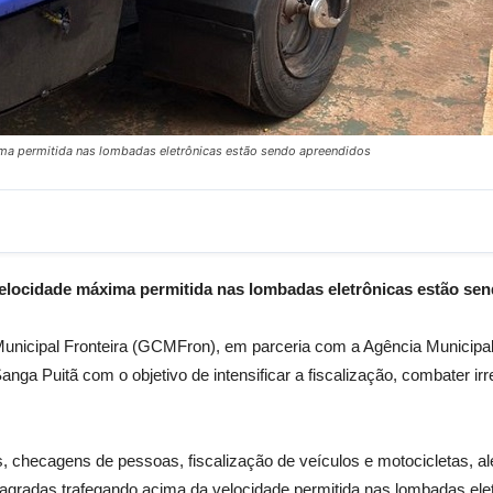
ima permitida nas lombadas eletrônicas estão sendo apreendidos
velocidade máxima permitida nas lombadas eletrônicas estão se
l Municipal Fronteira (GCMFron), em parceria com a Agência Municipal
anga Puitã com o objetivo de intensificar a fiscalização, combater ir
, checagens de pessoas, fiscalização de veículos e motocicletas, 
 flagradas trafegando acima da velocidade permitida nas lombadas e