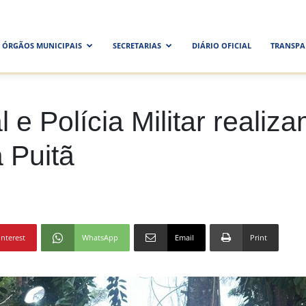
ra
ÓRGÃOS MUNICIPAIS
SECRETARIAS
DIÁRIO OFICIAL
TRANSPA
al
 e Polícia Militar reali
 Puitã
interest
WhatsApp
Email
Print