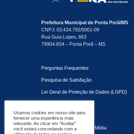
Prefeitura Municipal de Ponta Porã/MS
CNPJ: 03.434.792/0001-09
Rua Guia Lopes, 663
79904-654 – Ponta Porã – MS
Perguntas Frequentes
Pesquisa de Satisfação
Lei Geral de Proteção de Dados (LGPD)
Política de Privacidade
Usamos cookies em nosso site para
Mapa do Site
fornecer uma experiência mais
relevante. Ao clicar em “Aceitar”
Desenvolvido por:
Soma Mídia
você estará concordando com a