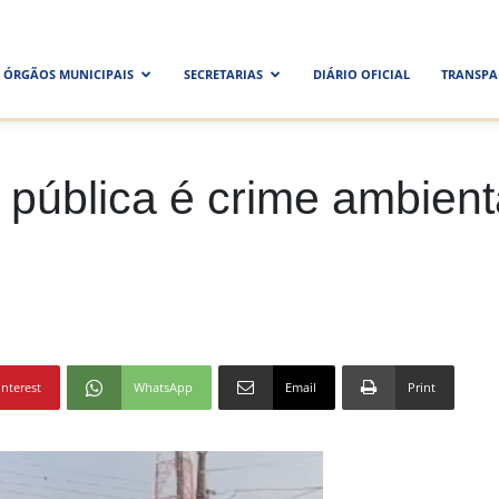
ra
ÓRGÃOS MUNICIPAIS
SECRETARIAS
DIÁRIO OFICIAL
TRANSPA
al
a pública é crime ambient
interest
WhatsApp
Email
Print