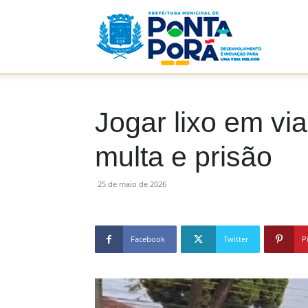
Prefeitu
Municip
Jogar lixo em vi
multa e prisão
de
25 de maio de 2026
Facebook
Twitter
P
Ponta