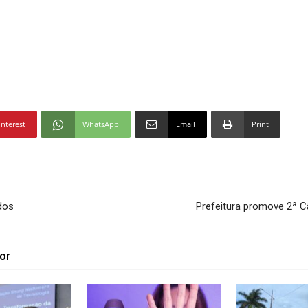
interest
WhatsApp
Email
Print
dos
Prefeitura promove 2ª C
or