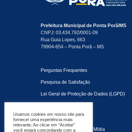
Prefeitura Municipal de Ponta Porã/MS
CNPJ: 03.434.792/0001-09
Rua Guia Lopes, 663
79904-654 – Ponta Porã – MS
Perguntas Frequentes
Pesquisa de Satisfação
Lei Geral de Proteção de Dados (LGPD)
Política de Privacidade
Usamos cookies em nosso site para
Mapa do Site
fornecer uma experiência mais
relevante. Ao clicar em “Aceitar”
Desenvolvido por:
Soma Mídia
você estará concordando com a