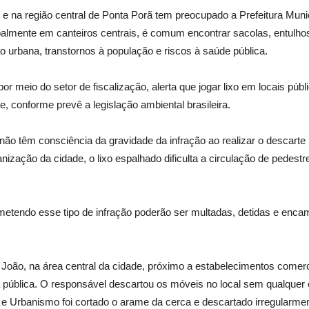
 na região central de Ponta Porã tem preocupado a Prefeitura Municip
palmente em canteiros centrais, é comum encontrar sacolas, entulhos
urbana, transtornos à população e riscos à saúde pública.
r meio do setor de fiscalização, alerta que jogar lixo em locais púb
, conforme prevê a legislação ambiental brasileira.
não têm consciência da gravidade da infração ao realizar o descarte 
nização da cidade, o lixo espalhado dificulta a circulação de pedestre
metendo esse tipo de infração poderão ser multadas, detidas e enc
João, na área central da cidade, próximo a estabelecimentos comerc
 pública. O responsável descartou os móveis no local sem qualquer 
e Urbanismo foi cortado o arame da cerca e descartado irregularmen