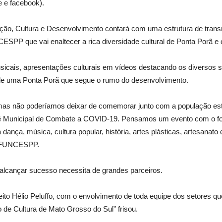
e e facebook).
gração, Cultura e Desenvolvimento contará com uma estrutura de tr
SPP que vai enaltecer a rica diversidade cultural de Ponta Porã e
cais, apresentações culturais em vídeos destacando os diversos se
o de uma Ponta Porã que segue o rumo do desenvolvimento.
s não poderíamos deixar de comemorar junto com a população esta 
itê Municipal de Combate a COVID-19. Pensamos um evento com o fo
a dança, música, cultura popular, história, artes plásticas, artesan
ra FUNCESPP.
alcançar sucesso necessita de grandes parceiros.
feito Hélio Peluffo, com o envolvimento de toda equipe dos setores
de Cultura de Mato Grosso do Sul” frisou.