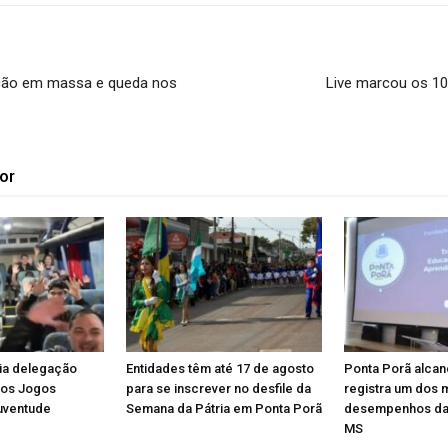
inação em massa e queda nos
Live marcou os 10
or
ia delegação
Entidades têm até 17 de agosto
Ponta Porã alcan
dos Jogos
para se inscrever no desfile da
registra um dos 
uventude
Semana da Pátria em Ponta Porã
desempenhos da
MS