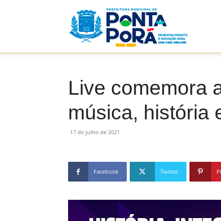
Prefeitu
Municip
Live comemora a
música, história 
de
17 de julho de 2021
Facebook
Twitter
P
Ponta