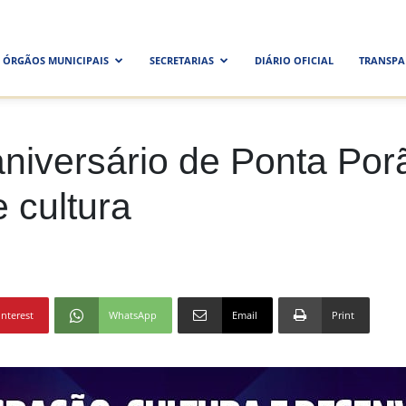
ra
ÓRGÃOS MUNICIPAIS
SECRETARIAS
DIÁRIO OFICIAL
TRANSPA
al
niversário de Ponta Por
e cultura
interest
WhatsApp
Email
Print