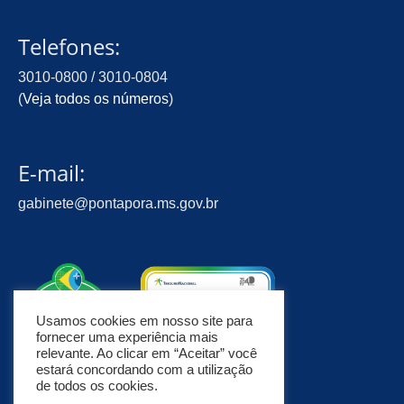
Telefones:
3010-0800 / 3010-0804
(
Veja todos os números
)
E-mail:
gabinete@pontapora.ms.gov.br
Usamos cookies em nosso site para
fornecer uma experiência mais
relevante. Ao clicar em “Aceitar” você
estará concordando com a utilização
de todos os cookies.