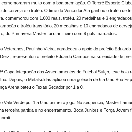
, comemoraram muito com a boa premiação. O Tereré Esporte Clube 
de cerveja e o troféu. O time do Vencedor Ata ganhou o troféu de te
a, comemorou com 1.000 reais, troféu, 20 medalhas e 3 engradados 
 campeão e troféu transitório, 20 medalhas e 10 engradados de cervej
ro, do Primavera Master foi o artilheiro com 9 gols marcados.
s Veteranos, Paulinho Vieira, agradeceu o apoio do prefeito Eduar
k Derzi, representou o prefeito Eduardo Campos na solenidade de pre
6ª Copa Integração dos Assentamentos de Futebol Suíço, teve bola ro
ina. Depois, o Metalsoldas aplicou uma goleada de 6 a 0 no Boa Espe
ança Arena bateu o Texas Secador por 1 a 0.
 Vale Verde por 1 a 0 no primeiro jogo. Na sequência, Master Itam
na terceira partida e no encerramento, Boca Juniors e Força Jovem 
arati.