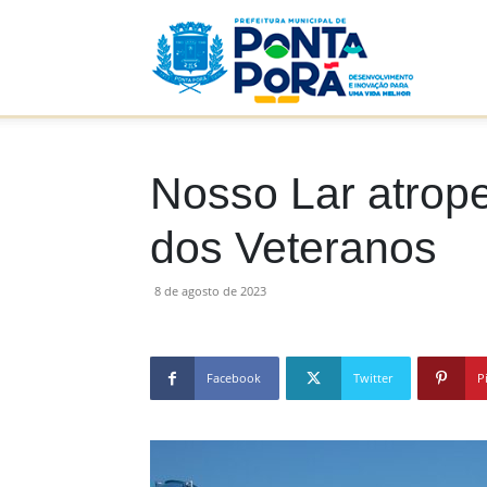
Prefeitu
Municip
Nosso Lar atrop
dos Veteranos
de
8 de agosto de 2023
Facebook
Twitter
P
Ponta