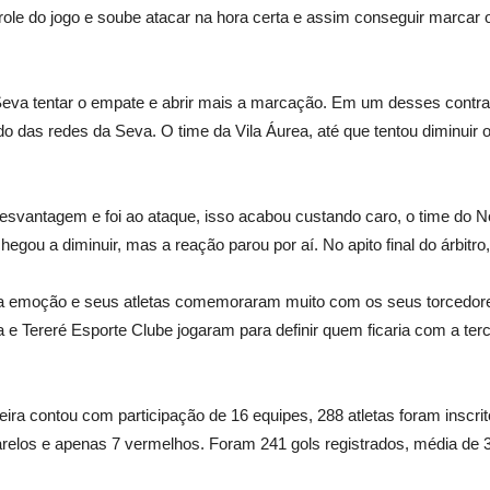
ole do jogo e soube atacar na hora certa e assim conseguir marcar os
Seva tentar o empate e abrir mais a marcação. Em um desses contra 
undo das redes da Seva. O time da Vila Áurea, até que tentou diminuir
svantagem e foi ao ataque, isso acabou custando caro, o time do No
egou a diminuir, mas a reação parou por aí. No apito final do árbitro
 a emoção e seus atletas comemoraram muito com os seus torcedores
a e Tereré Esporte Clube jogaram para definir quem ficaria com a ter
eira contou com participação de 16 equipes, 288 atletas foram inscri
relos e apenas 7 vermelhos. Foram 241 gols registrados, média de 3