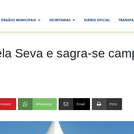
ra
ÓRGÃOS MUNICIPAIS
SECRETARIAS
DIÁRIO OFICIAL
TRANSPA
al
ela Seva e sagra-se ca
interest
WhatsApp
Email
Print