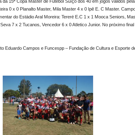
da 15ª Copa Master de Futebol Suíço dos 40 em jogos válidos pela 
ira 0 x 0 Planalto Master, Mila Master 4 x 0 Ipê E. C Master. Campo
entar do Estádio Aral Moreira: Tereré E.C 1 x 1 Mooca Seniors, Ma
i Seva 7 x 2 Tucanos, Vencedor 6 x 0 Atletico Junior. No próximo fin
ito Eduardo Campos e Funcespp – Fundação de Cultura e Esporte d