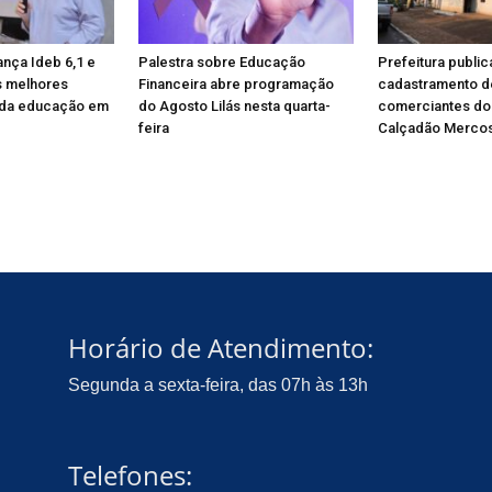
ança Ideb 6,1 e
Palestra sobre Educação
Prefeitura public
s melhores
Financeira abre programação
cadastramento d
da educação em
do Agosto Lilás nesta quarta-
comerciantes do
feira
Calçadão Mercos
Horário de Atendimento:
Segunda a sexta-feira, das 07h às 13h
Telefones: