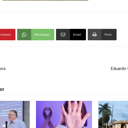
interest
WhatsApp
Email
Print
nos
Eduardo 
or