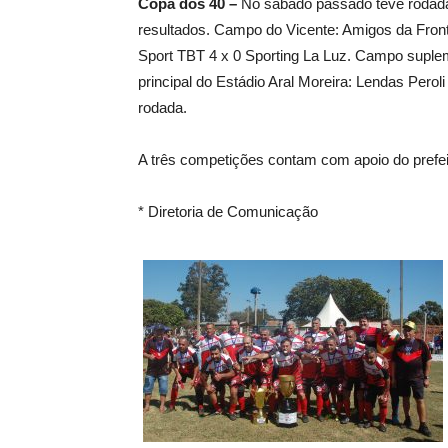
Copa dos 40 –
No sábado passado teve rodada 
resultados. Campo do Vicente: Amigos da Fronte
Sport TBT 4 x 0 Sporting La Luz. Campo suplem
principal do Estádio Aral Moreira: Lendas Perol
rodada.
A três competições contam com apoio do prefe
* Diretoria de Comunicação