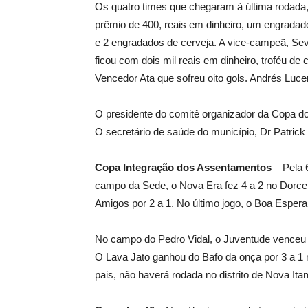
Os quatro times que chegaram à última rodada
prêmio de 400, reais em dinheiro, um engradado 
e 2 engradados de cerveja. A vice-campeã, Sev
ficou com dois mil reais em dinheiro, troféu de
Vencedor Ata que sofreu oito gols. Andrés Luce
O presidente do comitê organizador da Copa do
O secretário de saúde do município, Dr Patric
Copa Integração dos Assentamentos
– Pela 
campo da Sede, o Nova Era fez 4 a 2 no Dorcel
Amigos por 2 a 1. No último jogo, o Boa Esper
No campo do Pedro Vidal, o Juventude venceu o
O Lava Jato ganhou do Bafo da onça por 3 a 1 
pais, não haverá rodada no distrito de Nova Itam