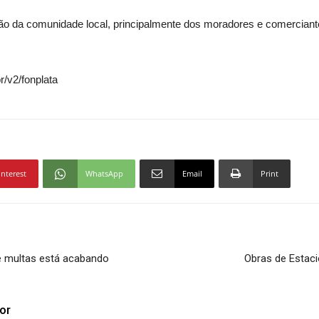
 da comunidade local, principalmente dos moradores e comerciante
/v2/fonplata
interest
WhatsApp
Email
Print
s e multas está acabando
Obras de Estac
or