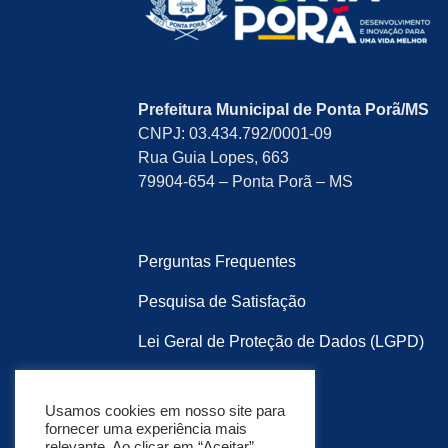
Prefeitura Municipal de Ponta Porã/MS
CNPJ: 03.434.792/0001-09
Rua Guia Lopes, 663
79904-654 – Ponta Porã – MS
Perguntas Frequentes
Pesquisa de Satisfação
Lei Geral de Proteção de Dados (LGPD)
Política de Privacidade
Usamos cookies em nosso site para
Mapa do Site
fornecer uma experiência mais
relevante. Ao clicar em “Aceitar”