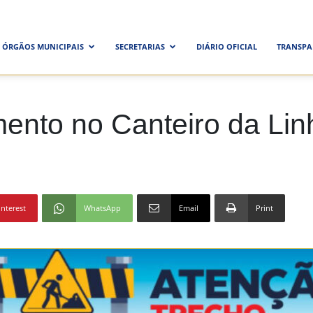
ra
ÓRGÃOS MUNICIPAIS
SECRETARIAS
DIÁRIO OFICIAL
TRANSPA
al
nto no Canteiro da Linh
interest
WhatsApp
Email
Print