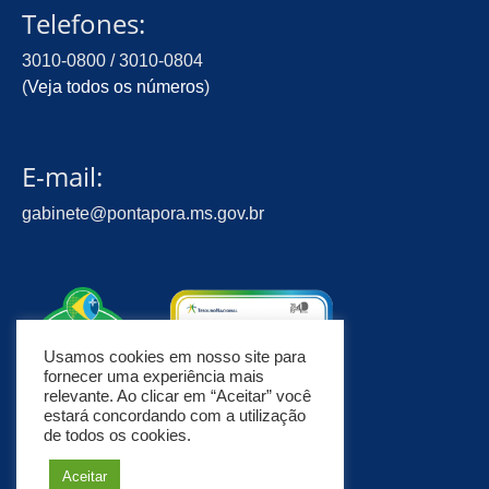
Telefones:
3010-0800 / 3010-0804
(
Veja todos os números
)
E-mail:
gabinete@pontapora.ms.gov.br
Usamos cookies em nosso site para
fornecer uma experiência mais
relevante. Ao clicar em “Aceitar” você
estará concordando com a utilização
de todos os cookies.
Aceitar