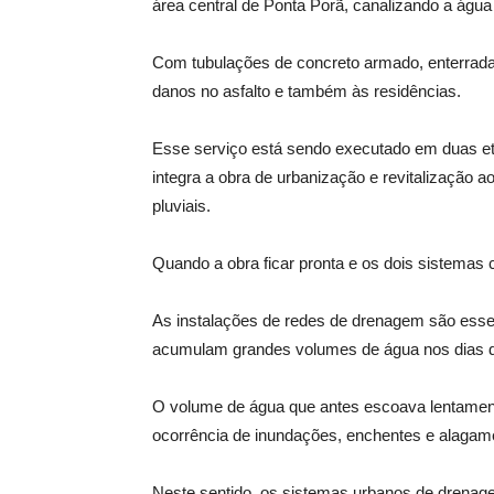
área central de Ponta Porã, canalizando a água
Com tubulações de concreto armado, enterradas
danos no asfalto e também às residências.
Esse serviço está sendo executado em duas et
integra a obra de urbanização e revitalização 
pluviais.
Quando a obra ficar pronta e os dois sistemas 
As instalações de redes de drenagem são essen
acumulam grandes volumes de água nos dias d
O volume de água que antes escoava lentament
ocorrência de inundações, enchentes e alagam
Neste sentido, os sistemas urbanos de drenag