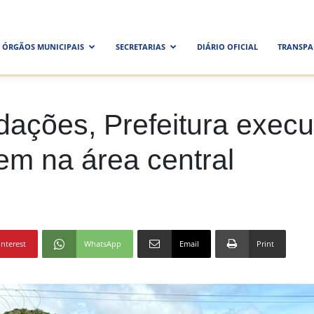
ra
ÓRGÃOS MUNICIPAIS
SECRETARIAS
DIÁRIO OFICIAL
TRANSPA
al
dações, Prefeitura exec
em na área central
interest
WhatsApp
Email
Print