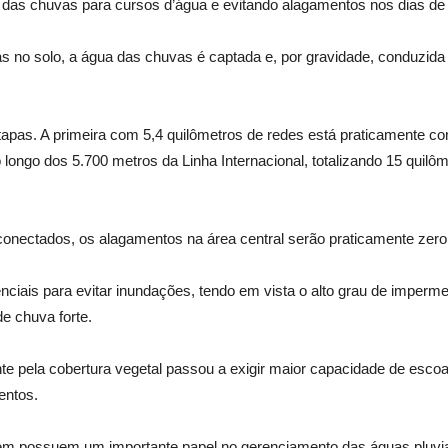
 das chuvas para cursos d’água e evitando alagamentos nos dias de f
 no solo, a água das chuvas é captada e, por gravidade, conduzida 
apas. A primeira com 5,4 quilômetros de redes está praticamente c
ao longo dos 5.700 metros da Linha Internacional, totalizando 15 qui
conectados, os alagamentos na área central serão praticamente zero
ciais para evitar inundações, tendo em vista o alto grau de imperme
e chuva forte.
e pela cobertura vegetal passou a exigir maior capacidade de escoa
entos.
em possuem um importante papel no gerenciamento das águas pluvi