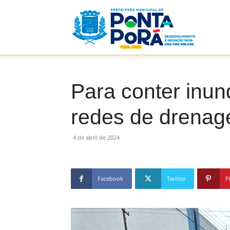
Prefeitu
Municip
Para conter inun
redes de drenag
de
4 de abril de 2024
Facebook
Twitter
P
Ponta