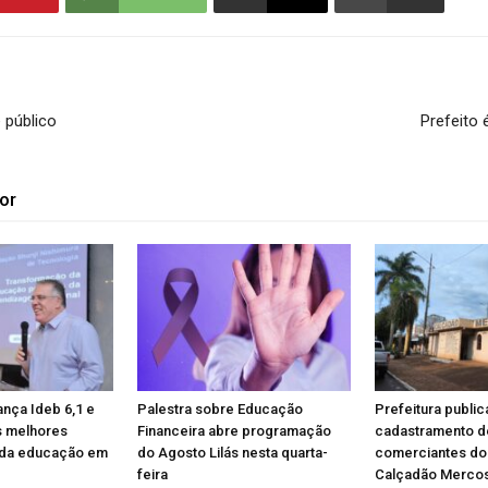
 público
Prefeito 
or
ança Ideb 6,1 e
Palestra sobre Educação
Prefeitura public
s melhores
Financeira abre programação
cadastramento d
da educação em
do Agosto Lilás nesta quarta-
comerciantes do
feira
Calçadão Mercos