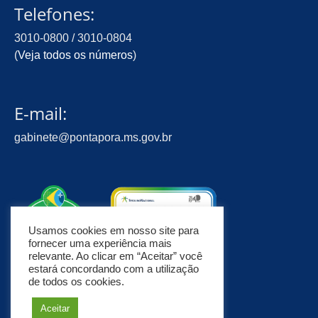
Telefones:
3010-0800 / 3010-0804
(
Veja todos os números
)
E-mail:
gabinete@pontapora.ms.gov.br
Usamos cookies em nosso site para
fornecer uma experiência mais
relevante. Ao clicar em “Aceitar” você
estará concordando com a utilização
de todos os cookies.
Aceitar