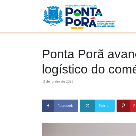
Prefeitu
Municip
Ponta Porã avanç
logístico do comé
de
3 de junho de 2025
Facebook
Twitter
P
Ponta