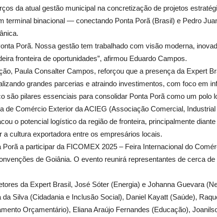
orços da atual gestão municipal na concretização de projetos estrat
m terminal binacional — conectando Ponta Porã (Brasil) e Pedro Jua
ânica.
 Ponta Porã. Nossa gestão tem trabalhado com visão moderna, inovado
deira fronteira de oportunidades”, afirmou Eduardo Campos.
ão, Paula Consalter Campos, reforçou que a presença da Expert Bra
izando grandes parcerias e atraindo investimentos, com foco em infr
co são pilares essenciais para consolidar Ponta Porã como um polo lo
 de Comércio Exterior da ACIEG (Associação Comercial, Industrial 
cou o potencial logístico da região de fronteira, principalmente dian
r a cultura exportadora entre os empresários locais.
a Porã a participar da FICOMEX 2025 – Feira Internacional do Comérci
Convenções de Goiânia. O evento reunirá representantes de cerca de
tores da Expert Brasil, José Sóter (Energia) e Johanna Guevara (Neg
a da Silva (Cidadania e Inclusão Social), Daniel Kayatt (Saúde), Ra
ejamento Orçamentário), Eliana Araújo Fernandes (Educação), Joani