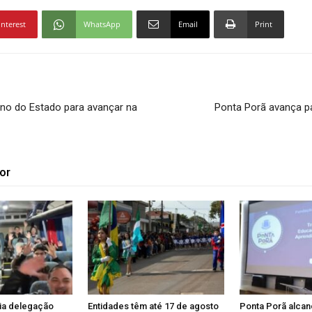
interest
WhatsApp
Email
Print
no do Estado para avançar na
Ponta Porã avança p
or
ia delegação
Entidades têm até 17 de agosto
Ponta Porã alcan