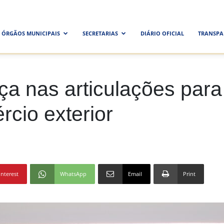
ra
ÓRGÃOS MUNICIPAIS
SECRETARIAS
DIÁRIO OFICIAL
TRANSPA
al
a nas articulações para
rcio exterior
interest
WhatsApp
Email
Print