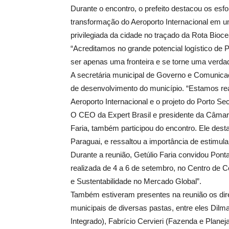
Durante o encontro, o prefeito destacou os esf
transformação do Aeroporto Internacional em u
privilegiada da cidade no traçado da Rota Bioce
“Acreditamos no grande potencial logístico de
ser apenas uma fronteira e se torne uma verda
A secretária municipal de Governo e Comunicaç
de desenvolvimento do município. “Estamos real
Aeroporto Internacional e o projeto do Porto Se
O CEO da Expert Brasil e presidente da Câmara
Faria, também participou do encontro. Ele desta
Paraguai, e ressaltou a importância de estimula
Durante a reunião, Getúlio Faria convidou Pont
realizada de 4 a 6 de setembro, no Centro de 
e Sustentabilidade no Mercado Global”.
Também estiveram presentes na reunião os dire
municipais de diversas pastas, entre eles Dilm
Integrado), Fabrício Cervieri (Fazenda e Plan