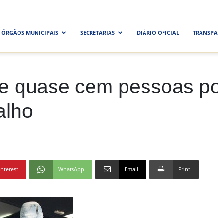
ra
ÓRGÃOS MUNICIPAIS
SECRETARIAS
DIÁRIO OFICIAL
TRANSPA
al
re quase cem pessoas p
alho
interest
WhatsApp
Email
Print