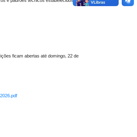
azos e padrões técnicos estabelecidos pela
rições ficam abertas até domingo, 22 de
2026.pdf