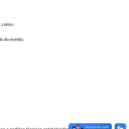
s, como:
do do evento;