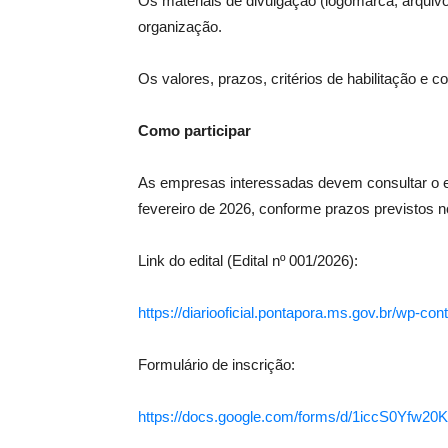
Os materiais de divulgação (logomarca, arquivo
organização.
Os valores, prazos, critérios de habilitação e 
Como participar
As empresas interessadas devem consultar o edi
fevereiro de 2026, conforme prazos previstos no
Link do edital (Edital nº 001/2026):
https://diariooficial.pontapora.ms.gov.br/wp
Formulário de inscrição:
https://docs.google.com/forms/d/1iccS0Yfw