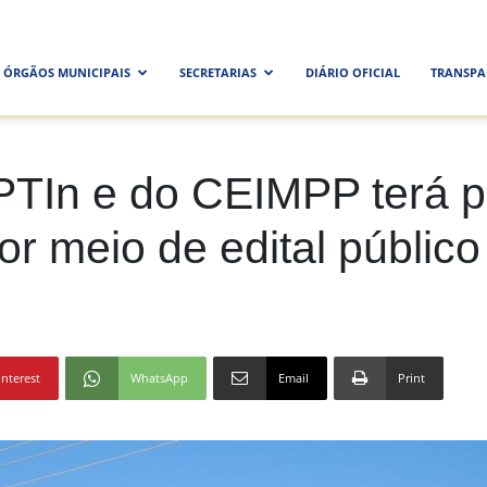
ra
ÓRGÃOS MUNICIPAIS
SECRETARIAS
DIÁRIO OFICIAL
TRANSPA
al
PTIn e do CEIMPP terá p
or meio de edital público
interest
WhatsApp
Email
Print