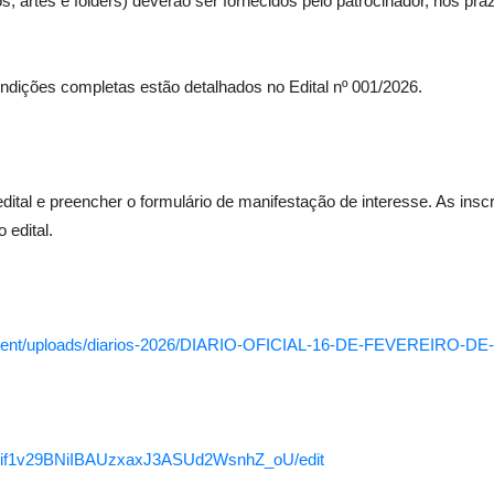
s, artes e folders) deverão ser fornecidos pelo patrocinador, nos pr
condições completas estão detalhados no Edital nº 001/2026.
tal e preencher o formulário de manifestação de interesse. As insc
 edital.
-content/uploads/diarios-2026/DIARIO-OFICIAL-16-DE-FEVEREIRO-DE-
20Kif1v29BNiIBAUzxaxJ3ASUd2WsnhZ_oU/edit