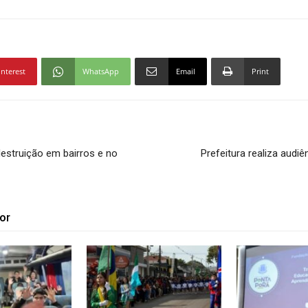
interest
WhatsApp
Email
Print
estruição em bairros e no
Prefeitura realiza audiê
or