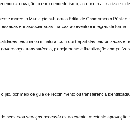
alecendo a inovação, o empreendedorismo, a economia criativa e o de
o nesse marco, o Município publicou o Edital de Chamamento Público 
ressadas em associar suas marcas ao evento e integrar, de forma in
idades pecúnia ou in natura, com contrapartidas padronizadas e nã
de governança, transparência, planejamento e fiscalização compatívei
cípio, por meio de guia de recolhimento ou transferência identificad
or, de bens e/ou serviços necessários ao evento, mediante aprovaçã