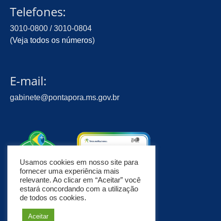
Telefones:
3010-0800 / 3010-0804
(
Veja todos os números
)
E-mail:
gabinete@pontapora.ms.gov.br
Usamos cookies em nosso site para
fornecer uma experiência mais
relevante. Ao clicar em “Aceitar” você
estará concordando com a utilização
de todos os cookies.
Aceitar