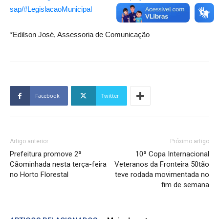
sap/#LegislacaoMunicipal
*Edilson José, Assessoria de Comunicação
Facebook
Twitter
Artigo anterior
Próximo artigo
Prefeitura promove 2ª
10ª Copa Internacional
Cãominhada nesta terça-feira
Veteranos da Fronteira 50tão
no Horto Florestal
teve rodada movimentada no
fim de semana