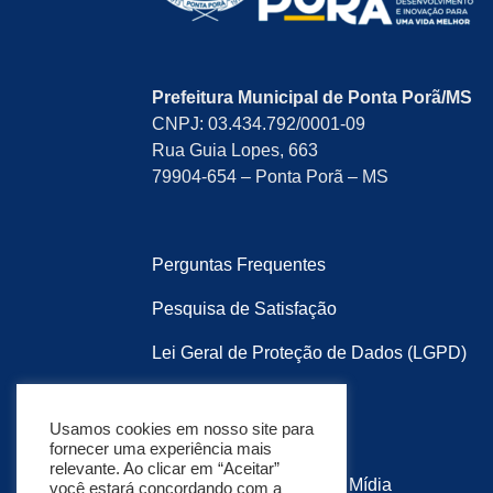
Prefeitura Municipal de Ponta Porã/MS
CNPJ: 03.434.792/0001-09
Rua Guia Lopes, 663
79904-654 – Ponta Porã – MS
Perguntas Frequentes
Pesquisa de Satisfação
Lei Geral de Proteção de Dados (LGPD)
Política de Privacidade
Usamos cookies em nosso site para
Mapa do Site
fornecer uma experiência mais
relevante. Ao clicar em “Aceitar”
Desenvolvido por:
Soma Mídia
você estará concordando com a