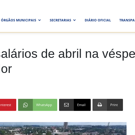
ra
ÓRGÃOS MUNICIPAIS
SECRETARIAS
DIÁRIO OFICIAL
TRANSPA
al
alários de abril na vésp
dor
interest
WhatsApp
Email
Print