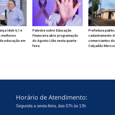
ança Ideb 6,1 e
Palestra sobre Educação
Prefeitura public
s melhores
Financeira abre programação
cadastramento d
da educação em
do Agosto Lilás nesta quarta-
comerciantes do
feira
Calçadão Mercos
Horário de Atendimento:
Segunda a sexta-feira, das 07h às 13h