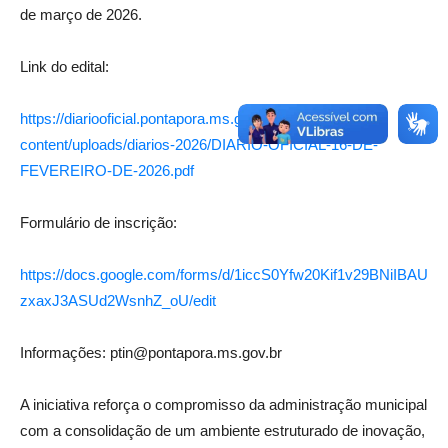
de março de 2026.
Link do edital:
https://diariooficial.pontapora.ms.gov.br/wp-
content/uploads/diarios-2026/DIARIO-OFICIAL-16-DE-
FEVEREIRO-DE-2026.pdf
Formulário de inscrição:
https://docs.google.com/forms/d/1iccS0Yfw20Kif1v29BNiIBAU
zxaxJ3ASUd2WsnhZ_oU/edit
Informações: ptin@pontapora.ms.gov.br
A iniciativa reforça o compromisso da administração municipal
com a consolidação de um ambiente estruturado de inovação,