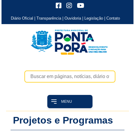
Diário Oficial
|
Transparência
|
Ouvidoria
|
Legislação
|
Contato
MENU
Projetos e Programas