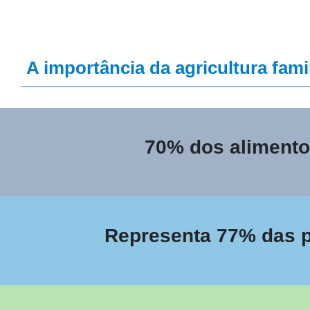
A importância da agricultura famil
70% dos alimentos
Representa 77% das pr