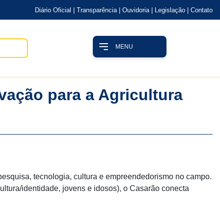
Diário Oficial
|
Transparência
|
Ouvidoria
|
Legislação
|
Contato
MENU
ção para a Agricultura
 pesquisa, tecnologia, cultura e empreendedorismo no campo.
cultura/identidade, jovens e idosos), o Casarão conecta