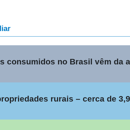
iar
 consumidos no Brasil vêm da ag
opriedades rurais – cerca de 3,