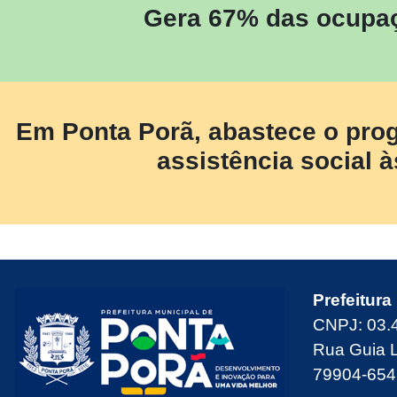
Gera 67% das ocupaç
Em Ponta Porã, abastece o prog
assistência social 
Prefeitura
CNPJ: 03.
Rua Guia 
79904-654 