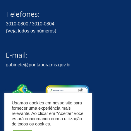
Telefones:
3010-0800 / 3010-0804
(
Veja todos os números
)
E-mail:
gabinete@pontapora.ms.gov.br
Usamos cookies em nosso site para
fornecer uma experiência mais
relevante. Ao clicar em “Aceitar” você
estará concordando com a utilização
de todos os cookies.