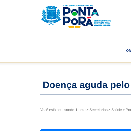
Prefeitu
Municip
ÓR
de
Doença aguda pelo 
Ponta
Você está acessando:
Home
>
Secretarias
>
Saúde
>
Por