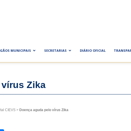
ra
al
GÃOS MUNICIPAIS
SECRETARIAS
DIÁRIO OFICIAL
TRANSPA
vírus Zika
tal CIEVS
>
Doença aguda pelo vírus Zika