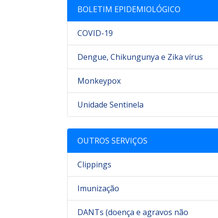
BOLETIM EPIDEMIOLÓGICO
Porã
COVID-19
Dengue, Chikungunya e Zika vírus
Monkeypox
Unidade Sentinela
OUTROS SERVIÇOS
Clippings
Imunização
DANTs (doença e agravos não