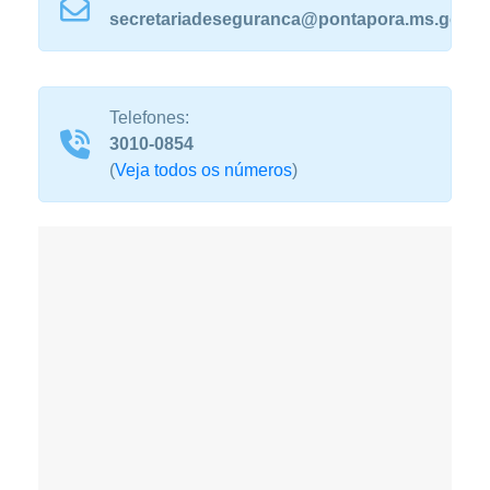
secretariadeseguranca@pontapora.ms.gov.b
Telefones:
3010-0854
(
Veja todos os números
)