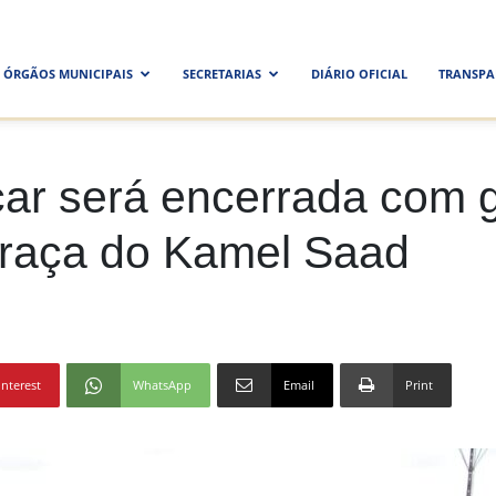
ra
ÓRGÃOS MUNICIPAIS
SECRETARIAS
DIÁRIO OFICIAL
TRANSPA
al
ar será encerrada com 
Praça do Kamel Saad
interest
WhatsApp
Email
Print