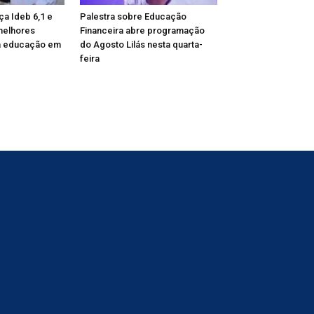
ça Ideb 6,1 e
Palestra sobre Educação
melhores
Financeira abre programação
 educação em
do Agosto Lilás nesta quarta-
feira