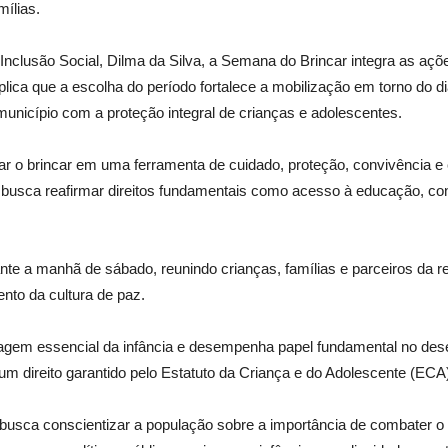
mílias.
Inclusão Social, Dilma da Silva, a Semana do Brincar integra as açõ
xplica que a escolha do período fortalece a mobilização em torno do 
município com a proteção integral de crianças e adolescentes.
mar o brincar em uma ferramenta de cuidado, proteção, convivência 
o busca reafirmar direitos fundamentais como acesso à educação, conv
te a manhã de sábado, reunindo crianças, famílias e parceiros da
ento da cultura de paz.
uagem essencial da infância e desempenha papel fundamental no desen
 um direito garantido pelo Estatuto da Criança e do Adolescente (ECA
sca conscientizar a população sobre a importância de combater o trab