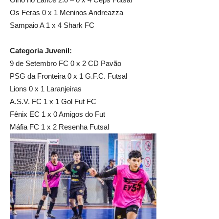
Os Feras 0 x 1 Meninos Andreazza
Sampaio A 1 x 4 Shark FC
Categoria Juvenil:
9 de Setembro FC 0 x 2 CD Pavão
PSG da Fronteira 0 x 1 G.F.C. Futsal
Lions 0 x 1 Laranjeiras
A.S.V. FC 1 x 1 Gol Fut FC
Fênix EC 1 x 0 Amigos do Fut
Máfia FC 1 x 2 Resenha Futsal