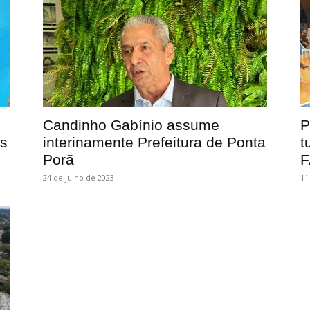
Candinho Gabínio assume
P
os
interinamente Prefeitura de Ponta
t
Porã
F
24 de julho de 2023
11