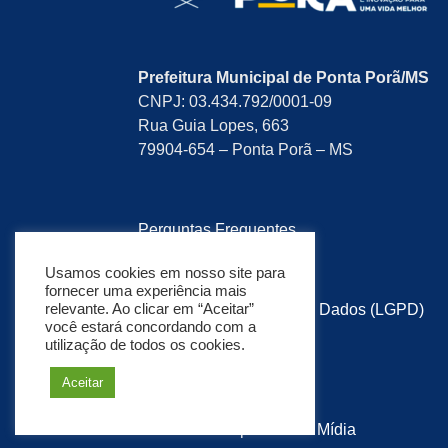
Prefeitura Municipal de Ponta Porã/MS
CNPJ: 03.434.792/0001-09
Rua Guia Lopes, 663
79904-654 – Ponta Porã – MS
Perguntas Frequentes
Pesquisa de Satisfação
Usamos cookies em nosso site para
fornecer uma experiência mais
relevante. Ao clicar em “Aceitar”
Lei Geral de Proteção de Dados (LGPD)
você estará concordando com a
utilização de todos os cookies.
Política de Privacidade
Aceitar
Mapa do Site
Desenvolvido por:
Soma Mídia