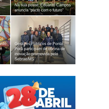
Na sua posse, Eduardo Campos
anuncia “pacto com o futuro”
os
ardo
Gestores Públicos de Ponta
m
Porã participam de oficina de
inovação promovida pelo
Sebrae/MS