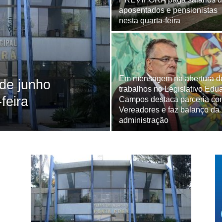
aposentados e pensionistas
nesta quarta-feira
Em mensagem na abertura d
 de junho
trabalhos no Legislativo Edu
feira
Campos destaca parceria co
Vereadores e faz balanço da
administração