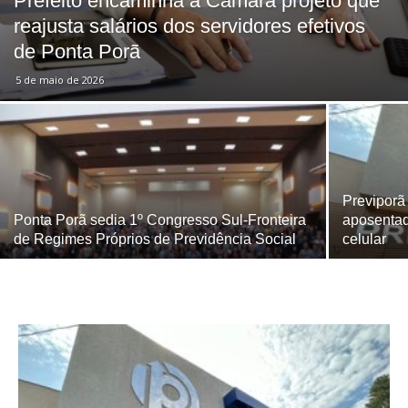
Prefeito encaminha à Câmara projeto que
reajusta salários dos servidores efetivos
de Ponta Porã
5 de maio de 2026
Previporã
Ponta Porã sedia 1º Congresso Sul-Fronteira
aposentad
de Regimes Próprios de Previdência Social
celular