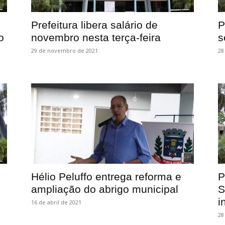
Prefeitura libera salário de
P
o
novembro nesta terça-feira
s
29 de novembro de 2021
28
Hélio Peluffo entrega reforma e
P
ampliação do abrigo municipal
S
i
16 de abril de 2021
28