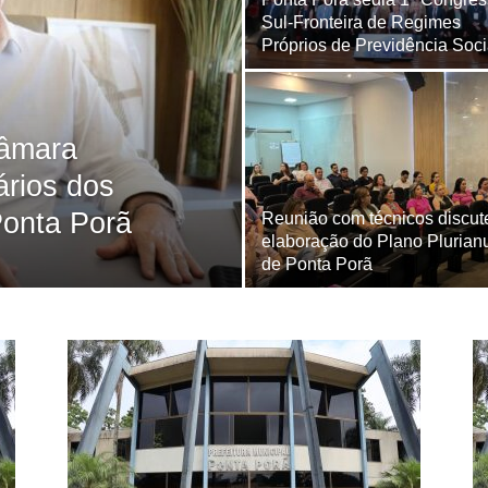
Sul-Fronteira de Regimes
Próprios de Previdência Soci
Câmara
ários dos
Ponta Porã
Reunião com técnicos discut
elaboração do Plano Plurian
de Ponta Porã