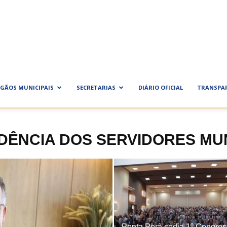
ra
al
GÃOS MUNICIPAIS
SECRETARIAS
DIÁRIO OFICIAL
TRANSPA
IDÊNCIA DOS SERVIDORES MUN
Ponta Porã sedia 1º Congre