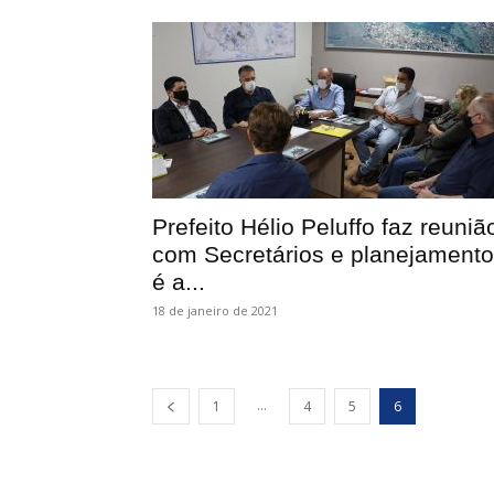
Prefeito Hélio Peluffo faz reuniã
com Secretários e planejamento
é a...
18 de janeiro de 2021
...
1
4
5
6