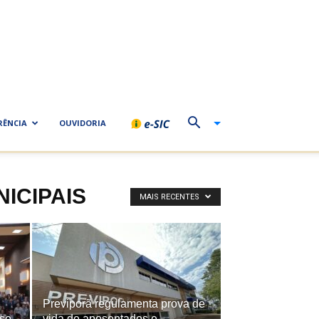
RÊNCIA
OUVIDORIA
ICIPAIS
MAIS RECENTES
Previporã regulamenta prova de
sso
vida de aposentados e