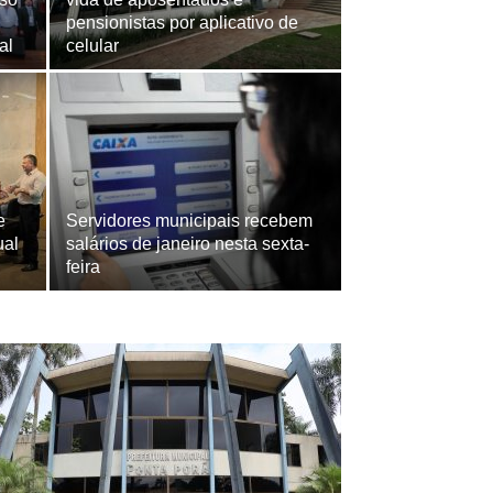
pensionistas por aplicativo de
al
celular
e
Servidores municipais recebem
ual
salários de janeiro nesta sexta-
feira