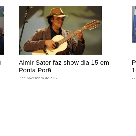
Almir Sater faz show dia 15 em
o
P
Ponta Porã
1
7 de novembro de 2017
27